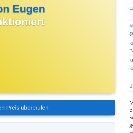
on Eugen
C
L
ktioniert
A
g
K
C
M
K
M
en Preis überprüfen
b
S
g
E