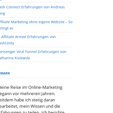
ash Connect Erfahrungen von Andreas
ang
ffiliate Marketing ohne eigene Website – So
elingt es
I Affiliate Armee Erfahrungen von
ashUnity
essenger Viral Funnel Erfahrungen von
atharina Kislewski
MARK
eine Reise im Online-Marketing
egann vor mehreren Jahren.
eitdem habe ich stetig daran
earbeitet, mein Wissen und die
rfahrungen zu teilen. Ich berichte