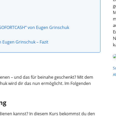
g
M
m
a
n „SOFORTCASH“ von Eugen Grinschuk
E
N
Eugen Grinschuk – Fazit
k
S
A
enen – und das für beinahe geschenkt? Mit dem
uk wird dir das nun ermöglicht. Im Folgenden
ng
erdienen kannst? In diesem Kurs bekommst du den