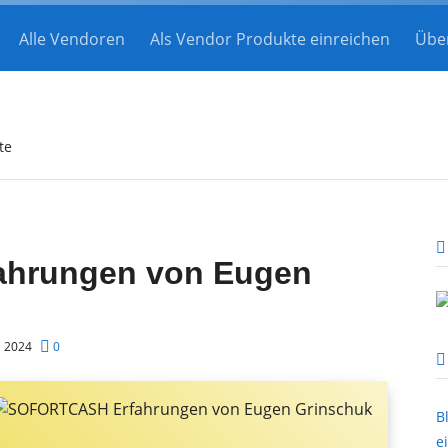
Alle Vendoren
Als Vendor Produkte einreichen
Übe
te
hrungen von Eugen
li 2024
0
B
e