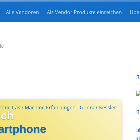
Alle Vendoren
Als Vendor Produkte einreichen
Übe
te
ich
artphone
B
e