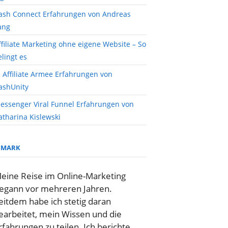
ash Connect Erfahrungen von Andreas
ang
ffiliate Marketing ohne eigene Website – So
elingt es
I Affiliate Armee Erfahrungen von
ashUnity
essenger Viral Funnel Erfahrungen von
atharina Kislewski
MARK
eine Reise im Online-Marketing
egann vor mehreren Jahren.
eitdem habe ich stetig daran
earbeitet, mein Wissen und die
rfahrungen zu teilen. Ich berichte