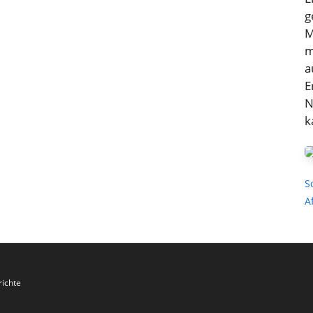
g
M
m
a
E
N
k
S
A
richte