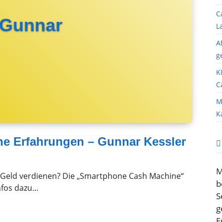
C
 Gunnar
L
A
g
K
C
M
K
e Erfahrungen – Gunnar Kessler
M
Geld verdienen? Die „Smartphone Cash Machine“
b
Infos dazu…
S
g
E